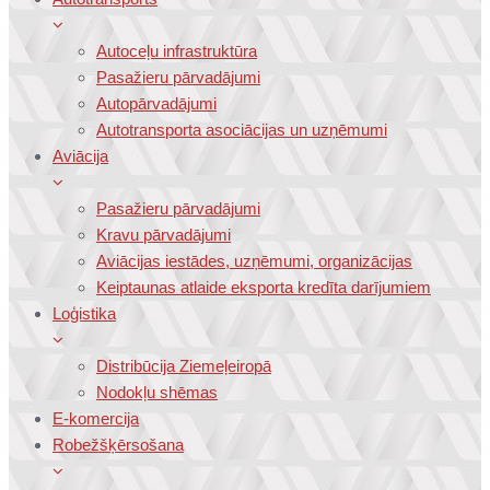
Autoceļu infrastruktūra
Pasažieru pārvadājumi
Autopārvadājumi
Autotransporta asociācijas un uzņēmumi
Aviācija
Pasažieru pārvadājumi
Kravu pārvadājumi
Aviācijas iestādes, uzņēmumi, organizācijas
Keiptaunas atlaide eksporta kredīta darījumiem
Loģistika
Distribūcija Ziemeļeiropā
Nodokļu shēmas
E-komercija
Robežšķērsošana