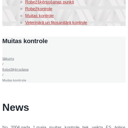
Robežšķērsošanas punkti
Robežkontrole
Muitas kontrole
Veterinārā un fitosanitārā kontrole
Muitas kontrole
Sākums
/
Robežšķērsošana
/
Muitas kontrole
News
No 2004.gada 1.maija muitas kontrole tiek veikta ES ārējos