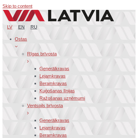
Skip to content
LV
EN
RU
Ostas
Rīgas brīvosta
Ģenerālkravas
Lejamkravas
Beramkravas
Kuģošanas līnijas
Ražošanas uzņēmumi
Ventspils brīvosta
Ģenerālkravas
Lejamkravas
Beramkravas