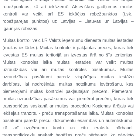
robežpunktos, kā arī iekšzemē. Atsevišķos gadījumos muitas
kontroli var veikt arī ES iekšējos robežpunktos (t.sk.,
robežpārejas punktos) uz Latvijas – Lietuvas un Latvijas –
Igaunijas robežas.
Muitas kontroli veic LR Valsts ieņēmumu dienesta muitas iestādes
(muitas iestādes). Muitas kontrolei ir pakļautas preces, kuras tiek
ievestas ES muitas teritorijā un izvestas ārā no šīs teritorijas.
Muitas kontroles laikā muitas iestādes var veikt muitas
uzraudzības vai arī muitas kontroles pasākumus. Muitas
uzraudzības pasākumi paredz vispārīgas muitas iestāžu
darbības, lai nodrošinātu muitas noteikumu ievērošanu, kas
piemērojami muitas kontrolei pakļautajām precēm. Piemēram,
muitas uzraudzības pasākumus var piemērot precēm, kuras tiek
transportētas saskaņā ar muitas procedūru Kopienas ārējais vai
iekšējais tranzīts, - preču transportēšanas laikā. Muitas kontroles
pasākumi paredz preču, dokumentu esamības un autentiskuma,
kā arī uzņēmumu kontu un citu ierakstu pārbaudi;
transportlīdzekļu apskati; bagāžas preču pārbaude, ko pārvieto