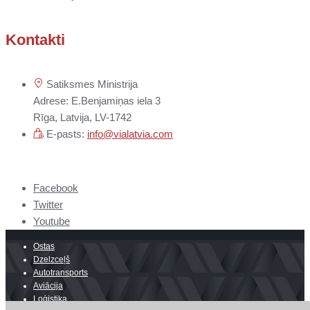
Kontakti
Satiksmes Ministrija
Adrese: E.Benjamiņas iela 3
Rīga, Latvija, LV-1742
E-pasts:
info@vialatvia.com
Facebook
Twitter
Youtube
Ostas
Dzelzceļš
Autotransports
Aviācija
Loģistika