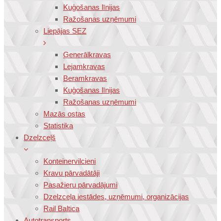
Kuģošanas līnijas
Ražošanas uzņēmumi
Liepājas SEZ
Ģenerālkravas
Lejamkravas
Beramkravas
Kuģošanas līnijas
Ražošanas uzņēmumi
Mazās ostas
Statistika
Dzelzceļš
Konteinervilcieni
Kravu pārvadātāji
Pasažieru pārvadājumi
Dzelzceļa iestādes, uzņēmumi, organizācijas
Rail Baltica
Autotransports