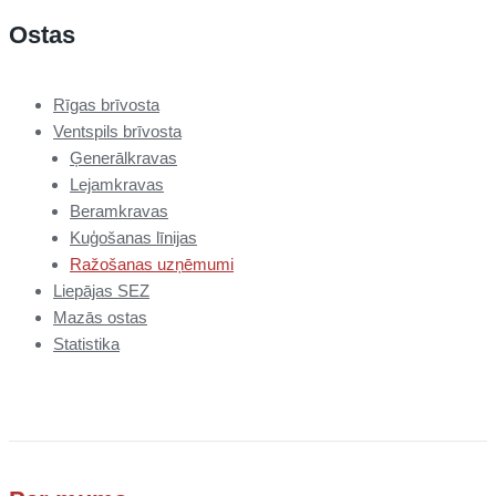
Ostas
Rīgas brīvosta
Ventspils brīvosta
Ģenerālkravas
Lejamkravas
Beramkravas
Kuģošanas līnijas
Ražošanas uzņēmumi
Liepājas SEZ
Mazās ostas
Statistika