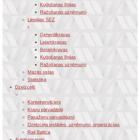
Kuģošanas līnijas
Ražošanas uzņēmumi
Liepājas SEZ
Ģenerālkravas
Lejamkravas
Beramkravas
Kuģošanas līnijas
Ražošanas uzņēmumi
Mazās ostas
Statistika
Dzelzceļš
Konteinervilcieni
Kravu pārvadātāji
Pasažieru pārvadājumi
Dzelzceļa iestādes, uzņēmumi, organizācijas
Rail Baltica
Autotransports