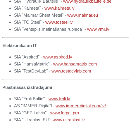
SIA "Hydraulik Bauteile" -
www.hydraulikbauteile.de
SIA "Kalmeta" -
www.kalmeta.lv
SIA "Malmar Sheet Metal" -
www.malmar.eu
SIA "TC Steel" -
www.tcsteel.lv
SIA "Ventspils metināšanas rūpnīca" -
www.vmr.lv
Elektronika un IT
SIA "Aspired" -
www.aspired.lv
SIA "HansaMatrix" -
www.hansamatrix.com
SIA "TestDevLab" -
www.testdevlab.com
Plastmasas izstrādājumi
SIA "Froli Baltic" -
www.froli.lv
AS "IMMER Digita"l -
www.immer-digital.com/lv/
SIA "GFP Latvia" -
www.forpet.pro
SIA "Ultraplast EU":
www.ultraplast.lv