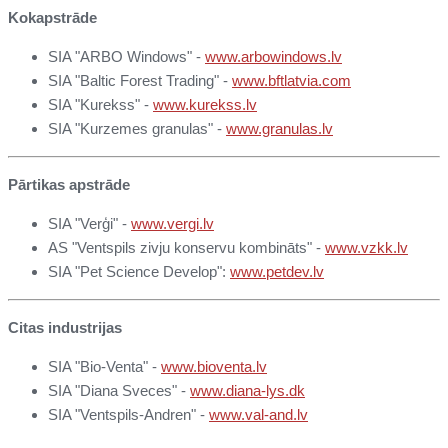
Kokapstrāde
SIA "ARBO Windows" -
www.arbowindows.lv
SIA "Baltic Forest Trading" -
www.bftlatvia.com
SIA "Kurekss" -
www.kurekss.lv
SIA "Kurzemes granulas" -
www.granulas.lv
Pārtikas apstrāde
SIA "Verģi" -
www.
vergi.lv
AS "Ventspils zivju konservu kombināts" -
www.
vzkk.lv
SIA "Pet Science Develop":
www.petdev.lv
Citas industrijas
SIA "Bio-Venta" -
www.bioventa.lv
SIA "Diana Sveces" -
www.
diana-lys.dk
SIA "Ventspils-Andren" -
www.val-and.lv