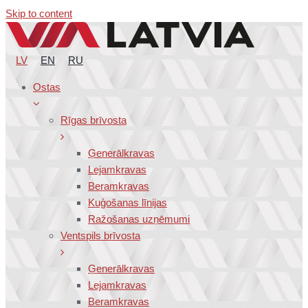
Skip to content
LV
EN
RU
Ostas
Rīgas brīvosta
Ģenerālkravas
Lejamkravas
Beramkravas
Kuģošanas līnijas
Ražošanas uzņēmumi
Ventspils brīvosta
Ģenerālkravas
Lejamkravas
Beramkravas