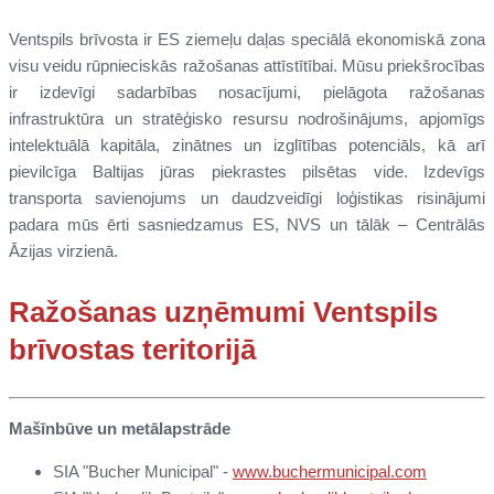
Ventspils brīvosta ir ES ziemeļu daļas speciālā ekonomiskā zona
visu veidu rūpnieciskās ražošanas attīstītībai. Mūsu priekšrocības
ir izdevīgi sadarbības nosacījumi, pielāgota ražošanas
infrastruktūra un stratēģisko resursu nodrošinājums, apjomīgs
intelektuālā kapitāla, zinātnes un izglītības potenciāls, kā arī
pievilcīga Baltijas jūras piekrastes pilsētas vide. Izdevīgs
transporta savienojums un daudzveidīgi loģistikas risinājumi
padara mūs ērti sasniedzamus ES, NVS un tālāk – Centrālās
Āzijas virzienā.
Ražošanas uzņēmumi Ventspils
brīvostas teritorijā
Mašīnbūve un metālapstrāde
SIA "Bucher Municipal" -
www.buchermunicipal.com