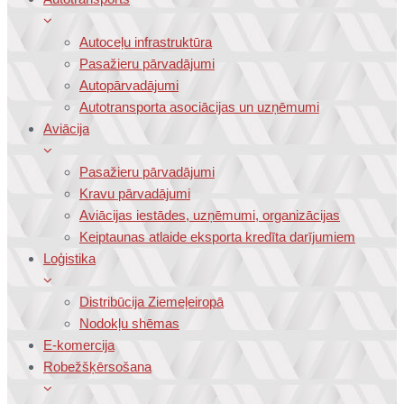
Autoceļu infrastruktūra
Pasažieru pārvadājumi
Autopārvadājumi
Autotransporta asociācijas un uzņēmumi
Aviācija
Pasažieru pārvadājumi
Kravu pārvadājumi
Aviācijas iestādes, uzņēmumi, organizācijas
Keiptaunas atlaide eksporta kredīta darījumiem
Loģistika
Distribūcija Ziemeļeiropā
Nodokļu shēmas
E-komercija
Robežšķērsošana