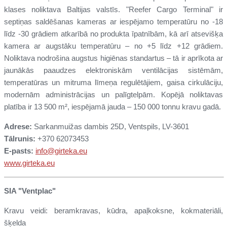
klases noliktava Baltijas valstīs. "Reefer Cargo Terminal" ir
septiņas saldēšanas kameras ar iespējamo temperatūru no -18
līdz -30 grādiem atkarībā no produkta īpatnībām, kā arī atsevišķa
kamera ar augstāku temperatūru – no +5 līdz +12 grādiem.
Noliktava nodrošina augstus higiēnas standartus – tā ir aprīkota ar
jaunākās paaudzes elektroniskām ventilācijas sistēmām,
temperatūras un mitruma līmeņa regulētājiem, gaisa cirkulāciju,
modernām administrācijas un palīgtelpām. Kopējā noliktavas
platība ir 13 500 m², iespējamā jauda – 150 000 tonnu kravu gadā.
Adrese:
Sarkanmuižas dambis 25D, Ventspils, LV-3601
Tālrunis:
+370 62073453
E-pasts:
info@girteka.eu
www.girteka.eu
SIA "Ventplac"
Kravu veidi: beramkravas, kūdra, apaļkoksne, kokmateriāli,
šķelda