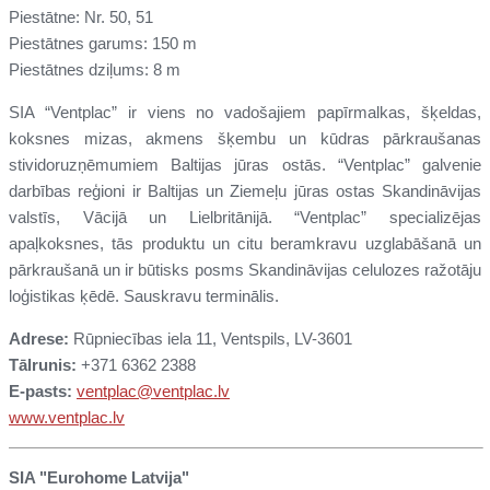
Piestātne: Nr. 50, 51
Piestātnes garums: 150 m
Piestātnes dziļums: 8 m
SIA “Ventplac” ir viens no vadošajiem papīrmalkas, šķeldas,
koksnes mizas, akmens šķembu un kūdras pārkraušanas
stividoruzņēmumiem Baltijas jūras ostās. “Ventplac” galvenie
darbības reģioni ir Baltijas un Ziemeļu jūras ostas Skandināvijas
valstīs, Vācijā un Lielbritānijā. “Ventplac” specializējas
apaļkoksnes, tās produktu un citu beramkravu uzglabāšanā un
pārkraušanā un ir būtisks posms Skandināvijas celulozes ražotāju
loģistikas ķēdē. Sauskravu terminālis.
Adrese:
Rūpniecības iela 11, Ventspils, LV-3601
Tālrunis:
+371 6362 2388
E-pasts:
ventplac@ventplac.lv
www.ventplac.lv
SIA "Eurohome Latvija"