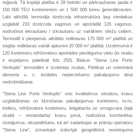
reģionā. Tā kopējā platība ir 28 hektāri un pārkraušanas jauda ir
150 000 TEU konteineriem un 1 500 000 tonnu ģenerālkravām.
Labi attīstītā termināļa dzelzceļa infrastruktūra ļauj vienlaikus
uzglabāt 233 dzelzceļa vagonus un apstrādāt 126 vagonus,
nodrošinot iekraušanu / izkraušanu uz vairākiem sliežu ceļiem.
Terminālī ir pieejamas atklātās noliktavas 175 000 m² platībā un
segtās noliktavas vairāk aptuveni 20 000 m² platībā. Uzņēmumā ir
120 konteineru refrižeratoru apstrādes pieslēguma vietu (to skaitu
ir iespējams palielināt līdz 250). Blakus "Stena Line Ports
Ventspils" terminālim ir izvietotas muitas, Pārtikas un veterinārā
dienesta u. c. iestādes nepieciešamo pakalpojumu ātrai
nodrošināšanai.
"Stena Line Ports Ventspils" veic kvalitatīvus stividoru, kravu
uzglabāšanas un šķirošanas pakalpojumus konteineru, ro-ro,
treileru, refrižeratora konteineru, lielgabarīta un smagsvara (tajā
skaitā – nestandarta) kravu jomā, nodrošina kombinētus
risinājumus, ekspedēšanu, kā arī sadarbojas ar prāmju operatoru
"Stena Line", izmantojot izdevīgā ģeogrāfiskā novietojuma