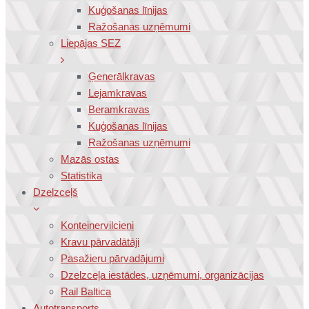
Kuģošanas līnijas
Ražošanas uzņēmumi
Liepājas SEZ
Ģenerālkravas
Lejamkravas
Beramkravas
Kuģošanas līnijas
Ražošanas uzņēmumi
Mazās ostas
Statistika
Dzelzceļš
Konteinervilcieni
Kravu pārvadātāji
Pasažieru pārvadājumi
Dzelzceļa iestādes, uzņēmumi, organizācijas
Rail Baltica
Autotransports