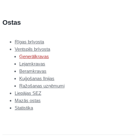
Ostas
Rīgas brīvosta
Ventspils brīvosta
Ģenerālkravas
Lejamkravas
Beramkravas
Kuģošanas līnijas
Ražošanas uzņēmumi
Liepājas SEZ
Mazās ostas
Statistika