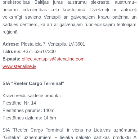
priekšrocības Baltijas jūras austrumu piekrastē, austrumu–
rietumu tirdzniecības ceļu krustojumā. Dzelzceļi un autoceļi
veiksmīgi savieno Ventspili ar galvenajiem kravu patēriņa un
sadales centriem, kā arī ar galvenajām rūpnieciskajām teritorijām
reģionā.
Adrese:
Plosta iela 7, Ventspils, LV-3601
Tālrunis:
+371 636 07300
E-pasts:
office.ventspils
@stenaline.com
www.stenaline.lv
SIA "Reefer Cargo Terminal"
Kravu veidi: saldētie produkti.
Piestātne: Nr. 14
Piestātnes garums: 140m
Piestātnes dziļums: 14,5m
SIA "Reefer Cargo Terminal" ir viens no Lietuvas uzņēmuma
"Girteka" uzņēmumiem – lielākā saldēto pārtikas produktu A