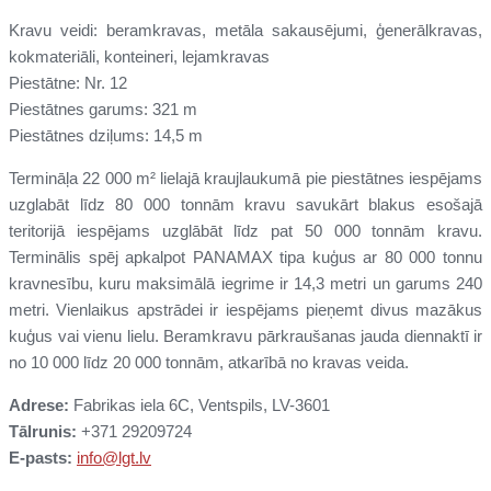
Kravu veidi: beramkravas, metāla sakausējumi, ģenerālkravas,
kokmateriāli, konteineri, lejamkravas
Piestātne: Nr. 12
Piestātnes garums: 321 m
Piestātnes dziļums: 14,5 m
Termināļa 22 000 m² lielajā kraujlaukumā pie piestātnes iespējams
uzglabāt līdz 80 000 tonnām kravu savukārt blakus esošajā
teritorijā iespējams uzglābāt līdz pat 50 000 tonnām kravu.
Terminālis spēj apkalpot PANAMAX tipa kuģus ar 80 000 tonnu
kravnesību, kuru maksimālā iegrime ir 14,3 metri un garums 240
metri. Vienlaikus apstrādei ir iespējams pieņemt divus mazākus
kuģus vai vienu lielu. Beramkravu pārkraušanas jauda diennaktī ir
no 10 000 līdz 20 000 tonnām, atkarībā no kravas veida.
Adrese:
Fabrikas iela 6C, Ventspils, LV-3601
Tālrunis:
+371 29209724
E-pasts:
info
@lgt.lv