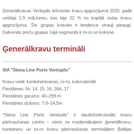
Ģenerālkravas Ventspils brīvostas kravu apgrozījumā 2025. gadā
veidoja 1.9 milj.tonnu, kas bija 22 % no kopējā ostas kravu
apgrozījuma. Šīs grupas kravām ir tendence strauji pieaugt.
Galvenās preču grupas šajā segmentā ir ro-ro un koksne.
Ģenerālkravu termināli
SIA "Stena Line Ports Ventspils"
Kravu veidi: konteinerkravas, ro-ro, kokmateriāli
Piestātnes: Nr. 14, 15, 16, 16A, 17
Piestātnes garums: 40–299 m
Piestātnes dziļums: 7,0–14,5m
“Stena Line Ports Ventspils” ir daudzfunkcionāls kravu
pārkraušanas centrs – viens no modernākajiem ģenerālkravu,
konteineru un ro-ro kravu pārkraušanas termināļiem Baltijas