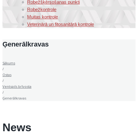
Robežšķērsošanas punkti
Robežkontrole
Muitas kontrole
Veterinārā un fitosanitārā kontrole
Ģenerālkravas
Sākums
/
Ostas
/
Ventspils brīvosta
/
Ģenerālkravas
News