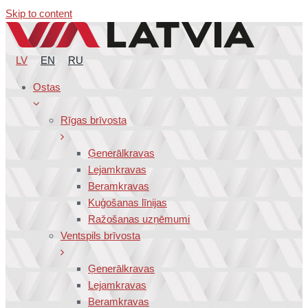
Skip to content
LV
EN
RU
Ostas
Rīgas brīvosta
Ģenerālkravas
Lejamkravas
Beramkravas
Kuģošanas līnijas
Ražošanas uzņēmumi
Ventspils brīvosta
Ģenerālkravas
Lejamkravas
Beramkravas