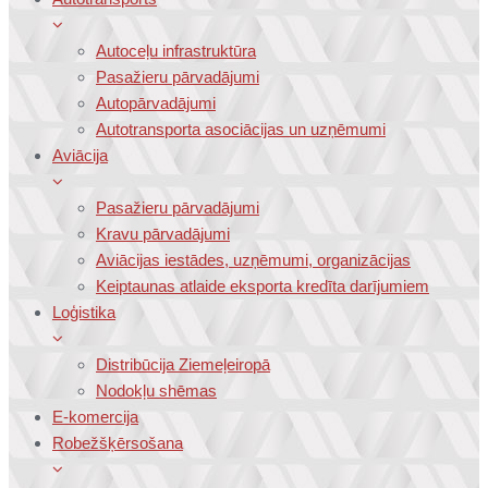
Autoceļu infrastruktūra
Pasažieru pārvadājumi
Autopārvadājumi
Autotransporta asociācijas un uzņēmumi
Aviācija
Pasažieru pārvadājumi
Kravu pārvadājumi
Aviācijas iestādes, uzņēmumi, organizācijas
Keiptaunas atlaide eksporta kredīta darījumiem
Loģistika
Distribūcija Ziemeļeiropā
Nodokļu shēmas
E-komercija
Robežšķērsošana