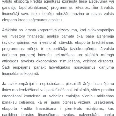
valsts eksporta kredītu aģentūras izsniegta tiešā aizdevuma vai
garantiju (apdrošināšanas) programmas ietvaros. Šie ārvalsts
finansētāji savu risku iespēju robežās mazina ar savas valsts
eksporta kredītu aģentūras atbalstu.
Atšķirībā no ierastā korporatīvā aizdevuma, kad aviokompānijas
vai investora finansētāji analizē pamatā tikai paša aizņēmēja
(aviokompānijas vai investora) stāvokli, eksporta kreditēšanas
programmas mērķis ir eksportētāja (aviokompānijas ārvalstu
darījuma partnera) interešu sekmēšana un plašākā mērogā
attiecīgās ārvalsts ekonomikas stimulēšana, veicinot eksportu.
Šādi iespējams panākt labvēlīgākus nosacījumus darījuma
finansēšanai kopumā.
Ja aviokompānijai ir nepieciešams piesaistīt ārējo finansējumu
flotes modernizēšanai vai paplašināšanai, tai skaitā, vides prasību
īstenošanai kontekstā ar aviācijas emisijas vienību atbilstības
izmaksu celšanos, kā arī jaunu biznesa virzienu uzsākšanai,
eksporta kredīta finansēšana ir piemērots risinājums, kas
papildina ierastos finansējuma avotus, galvenokārt, banku