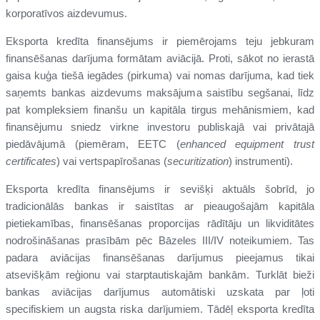
korporatīvos aizdevumus.
Eksporta kredīta finansējums ir piemērojams teju jebkuram
finansēšanas darījuma formātam aviācijā. Proti, sākot no ierastā
gaisa kuģa tiešā iegādes (pirkuma) vai nomas darījuma, kad tiek
saņemts bankas aizdevums maksājuma saistību segšanai, līdz
pat kompleksiem finanšu un kapitāla tirgus mehānismiem, kad
finansējumu sniedz virkne investoru publiskajā vai privātajā
piedāvājumā (piemēram, EETC (
enhanced equipment trust
certificates
) vai vertspapīrošanas (
securitization
) instrumenti).
Eksporta kredīta finansējums ir sevišķi aktuāls šobrīd, jo
tradicionālās bankas ir saistītas ar pieaugošajām kapitāla
pietiekamības, finansēšanas proporcijas rādītāju un likviditātes
nodrošināšanas prasībām pēc Bāzeles III/IV noteikumiem. Tas
padara aviācijas finansēšanas darījumus pieejamus tikai
atsevišķām reģionu vai starptautiskajām bankām. Turklāt bieži
bankas aviācijas darījumus automātiski uzskata par ļoti
specifiskiem un augsta riska darījumiem. Tādēļ eksporta kredīta