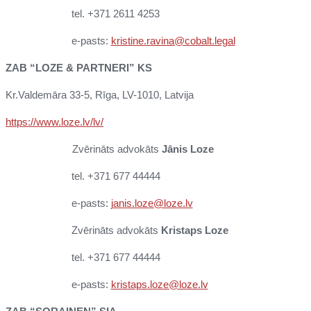
tel. +371 2611 4253
e-pasts:
kristine.ravina@cobalt.legal
ZAB “LOZE & PARTNERI” KS
Kr.Valdemāra 33-5, Rīga, LV-1010, Latvija
https://www.loze.lv/lv/
Zvērināts advokāts
Jānis Loze
tel. +371 677 44444
e-pasts:
janis.loze@loze.lv
Zvērināts advokāts
Kristaps Loze
tel. +371 677 44444
e-pasts:
kristaps.loze@loze.lv