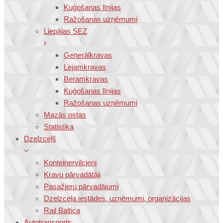
Kuģošanas līnijas
Ražošanas uzņēmumi
Liepājas SEZ
Ģenerālkravas
Lejamkravas
Beramkravas
Kuģošanas līnijas
Ražošanas uzņēmumi
Mazās ostas
Statistika
Dzelzceļš
Konteinervilcieni
Kravu pārvadātāji
Pasažieru pārvadājumi
Dzelzceļa iestādes, uzņēmumi, organizācijas
Rail Baltica
Autotransports