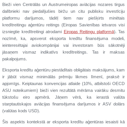
Bieži vien Centrālās un Austrumeiropas aviācijas nozares tirgus
dalībnieki nav piedalījušies biržu un citu publisku investīciju
platformu darījumos, tādēļ tiem nav piešķirts minētais
kredītreitingu aģentūru reitings (Eiropas Savienības ietvaros visi
izsniegtie kredītreitingi atrodami
Eiropas Reitingu platformā
). Tas
nozīmē, ka, apsverot eksporta kredītu finansējuma modeli,
ieinteresētajai aviokompānijai vai investoram būs sākotnēji
jāsaņem vismaz indikatīvs kredītreitings. Tas ir maksas
pakalpojums.
Eksporta kredītu aģentūru piestādītais obligātais maksājums, kam
ir jābūt vismaz minimālās prēmiju likmes līmenī, praksē ir
apjomīgs. Keiptaunas konvencijas atlaide (10%, atbilstoši OECD
ASU noteikumiem) bieži vien rezultātā mērāma vairāku desmitu
tūkstošu eiro apmērā. Jāņem vērā, ka ierastā valūta
starptautiskajos aviācijas finansējuma darījumos ir ASV dolārs
(valūtas kods USD).
Šis aspekts kontekstā ar eksporta kredītu aģentūras iesaisti kā