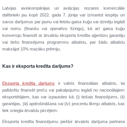
Latvijas aviokompānijas un aviācijas nozares komerciālie
dalībnieki jau kopš 2022. gada 7. jūnija var izmantot iespēju un
savus darījumus par jaunu vai lietotu gaisa kuģu vai dzinēju iegādi
vai nomu (finanšu vai operatīvo līzingu), kā arī gaisa kuģu
konversiju finansēt ar ārvalstu eksporta kredīta aģentūru garantiju
vai tiešo finansējuma programmu atbalstu, par šādu atbalstu
maksājot 10% mazāku prēmiju.
Kas ir eksporta kredīta darījums?
Eksporta kredīta darījums
ir valsts finansiālais atbalsts, lai
palīdzētu finansēt preču vai pakalpojumu iegādi no nacionālajiem
eksportētājiem, kas var izpausties kā: (i) tiešais finansējums, (ii)
garantijas, (iii) apdrošināšana vai (iv) procentu likmju atbalsts, kas
tiek sniegta ārvalstu pircējiem.
Eksporta kredīta finansējumu piešķir ārvalsts darījuma partnera