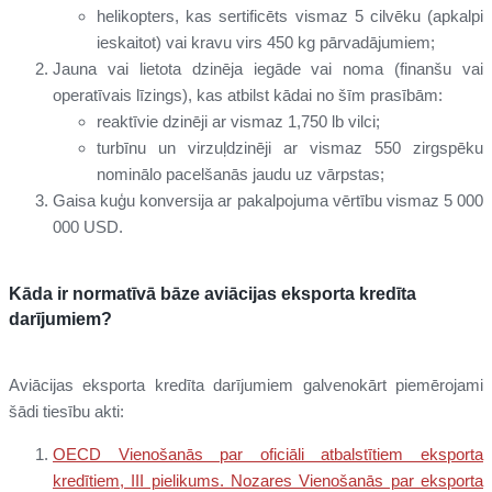
helikopters, kas sertificēts vismaz 5 cilvēku (apkalpi
ieskaitot) vai kravu virs 450 kg pārvadājumiem;
Jauna vai lietota dzinēja iegāde vai noma (finanšu vai
operatīvais līzings), kas atbilst kādai no šīm prasībām:
reaktīvie dzinēji ar vismaz 1,750 lb vilci;
turbīnu un virzuļdzinēji ar vismaz 550 zirgspēku
nominālo pacelšanās jaudu uz vārpstas;
Gaisa kuģu konversija ar pakalpojuma vērtību vismaz 5 000
000 USD.
Kāda ir normatīvā bāze aviācijas eksporta kredīta
darījumiem?
Aviācijas eksporta kredīta darījumiem galvenokārt piemērojami
šādi tiesību akti:
OECD Vienošanās par oficiāli atbalstītiem eksporta
kredītiem, III pielikums. Nozares Vienošanās par eksporta