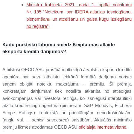
Ministru kabineta 2021. gada 1. aprīļa noteikumi
Nr. 195 “Noteikumi par IDERA atļaujas iesniegšanu,
pieņemšanu un atcelšanu un gaisa kuģu izslēgšanu
no reģistra”
.
Kādu praktisku labumu sniedz Keiptaunas atlaide
eksporta kredīta darījumos?
Atbilstoši OECD ASU prasībām attiecīgā ārvalsts eksporta kredītu
aģentūra par savu atbalstu jebkādā formātā darījuma norisei
saņem obligāti noteiktu maksājumu – prēmiju. Šī prēmija
konkrētajam darījumam tiek noteikta atkarībā no attiecīgās
aviokompānijas vai investora reitinga, ko izsniegusi starptautiski
atzīta kredītreitingu aģentūra (piemēram, S&P, Moody’s, Fitch vai
Scope Ratings) kontekstā ar prioritārajām nenodrošinātajām
(angļu val. –
senior unsecured
) saistībām. Aktuālās minimālo
prēmiju likmes atrodamas OECD ASU
oficiālajā interneta vietnē
.