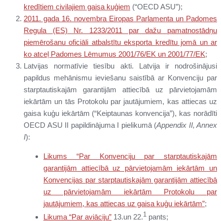
kredītiem civilajiem gaisa kuģiem
(“OECD ASU”);
2011. gada 16. novembra Eiropas Parlamenta un Padomes
Regula (ES) Nr. 1233/2011 par dažu pamatnostādņu
piemērošanu oficiāli atbalstītu eksporta kredītu jomā un ar
ko atceļ Padomes Lēmumus 2001/76/EK un 2001/77/EK
;
Latvijas normatīvie tiesību akti. Latvija ir nodrošinājusi
papildus mehānismu ieviešanu saistībā ar Konvenciju par
starptautiskajām garantijām attiecībā uz pārvietojamām
iekārtām un tās Protokolu par jautājumiem, kas attiecas uz
gaisa kuģu iekārtām (“Keiptaunas konvencija”), kas norādīti
OECD ASU II papildinājuma I pielikumā (
Appendix II, Annex
I
):
Likums “Par Konvenciju par starptautiskajām
garantijām attiecībā uz pārvietojamām iekārtām un
Konvencijas par starptautiskajām garantijām attiecībā
uz pārvietojamām iekārtām Protokolu par
jautājumiem, kas attiecas uz gaisa kuģu iekārtām”
;
1
Likuma “Par aviāciju”
13.un 22.
pants;