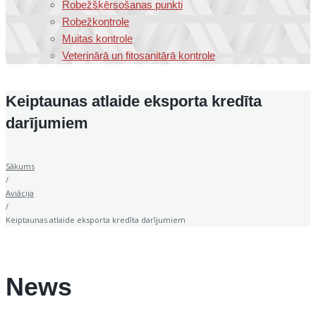
Robežšķērsošanas punkti
Robežkontrole
Muitas kontrole
Veterinārā un fitosanitārā kontrole
Keiptaunas atlaide eksporta kredīta
darījumiem
Sākums
/
Aviācija
/
Keiptaunas atlaide eksporta kredīta darījumiem
News