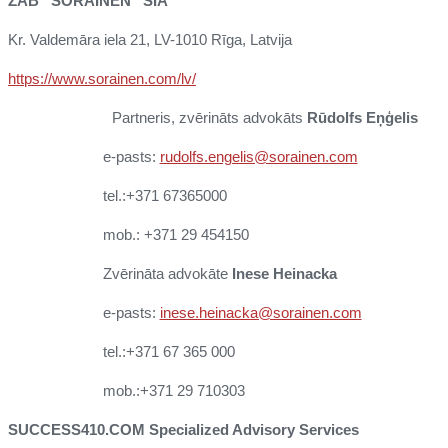
ZAB “SORAINEN” SIA
Kr. Valdemāra iela 21, LV-1010 Rīga, Latvija
https://www.sorainen.com/lv/
Partneris, zvērināts advokāts
Rūdolfs Eņģelis
e-pasts:
rudolfs.engelis@sorainen.com
tel.:+371 67365000
mob.: +371 29 454150
Zvērināta advokāte
Inese Heinacka
e-pasts:
inese.heinacka@sorainen.com
tel.:+371 67 365 000
mob.:+371 29 710303
SUCCESS410.COM Specialized Advisory Services