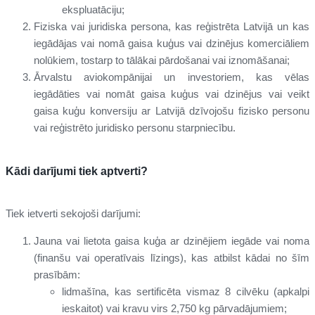
ekspluatāciju;
Fiziska vai juridiska persona, kas reģistrēta Latvijā un kas
iegādājas vai nomā gaisa kuģus vai dzinējus komerciāliem
nolūkiem, tostarp to tālākai pārdošanai vai iznomāšanai;
Ārvalstu aviokompānijai un investoriem, kas vēlas
iegādāties vai nomāt gaisa kuģus vai dzinējus vai veikt
gaisa kuģu konversiju ar Latvijā dzīvojošu fizisko personu
vai reģistrēto juridisko personu starpniecību.
Kādi darījumi tiek aptverti?
Tiek ietverti sekojoši darījumi:
Jauna vai lietota gaisa kuģa ar dzinējiem iegāde vai noma
(finanšu vai operatīvais līzings), kas atbilst kādai no šīm
prasībām:
lidmašīna, kas sertificēta vismaz 8 cilvēku (apkalpi
ieskaitot) vai kravu virs 2,750 kg pārvadājumiem;