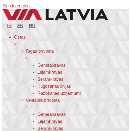
Skip to content
LV
EN
RU
Ostas
Rīgas brīvosta
Ģenerālkravas
Lejamkravas
Beramkravas
Kuģošanas līnijas
Ražošanas uzņēmumi
Ventspils brīvosta
Ģenerālkravas
Lejamkravas
Beramkravas