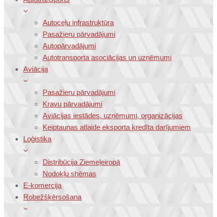
Autoceļu infrastruktūra
Pasažieru pārvadājumi
Autopārvadājumi
Autotransporta asociācijas un uzņēmumi
Aviācija
Pasažieru pārvadājumi
Kravu pārvadājumi
Aviācijas iestādes, uzņēmumi, organizācijas
Keiptaunas atlaide eksporta kredīta darījumiem
Loģistika
Distribūcija Ziemeļeiropā
Nodokļu shēmas
E-komercija
Robežšķērsošana