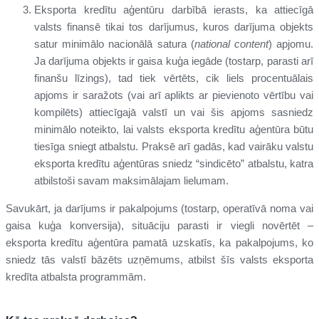
Eksporta kredītu aģentūru darbībā ierasts, ka attiecīgā
valsts finansē tikai tos darījumus, kuros darījuma objekts
satur minimālo nacionālā satura (
national content
) apjomu.
Ja darījuma objekts ir gaisa kuģa iegāde (tostarp, parasti arī
finanšu līzings), tad tiek vērtēts, cik liels procentuālais
apjoms ir saražots (vai arī aplikts ar pievienoto vērtību vai
kompilēts) attiecīgajā valstī un vai šis apjoms sasniedz
minimālo noteikto, lai valsts eksporta kredītu aģentūra būtu
tiesīga sniegt atbalstu. Praksē arī gadās, kad vairāku valstu
eksporta kredītu aģentūras sniedz “sindicēto” atbalstu, katra
atbilstoši savam maksimālajam lielumam.
Savukārt, ja darījums ir pakalpojums (tostarp, operatīvā noma vai
gaisa kuģa konversija), situāciju parasti ir viegli novērtēt –
eksporta kredītu aģentūra pamatā uzskatīs, ka pakalpojums, ko
sniedz tās valstī bāzēts uzņēmums, atbilst šīs valsts eksporta
kredīta atbalsta programmām.