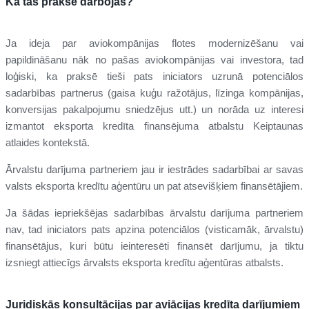
Kā tas praksē darbojas?
Ja ideja par aviokompānijas flotes modernizēšanu vai
papildināšanu nāk no pašas aviokompānijas vai investora, tad
loģiski, ka praksē tieši pats iniciators uzrunā potenciālos
sadarbības partnerus (gaisa kuģu ražotājus, līzinga kompānijas,
konversijas pakalpojumu sniedzējus utt.) un norāda uz interesi
izmantot eksporta kredīta finansējuma atbalstu Keiptaunas
atlaides kontekstā.
Ārvalstu darījuma partneriem jau ir iestrādes sadarbībai ar savas
valsts eksporta kredītu aģentūru un pat atsevišķiem finansētājiem.
Ja šādas iepriekšējas sadarbības ārvalstu darījuma partneriem
nav, tad iniciators pats apzina potenciālos (visticamāk, ārvalstu)
finansētājus, kuri būtu ieinteresēti finansēt darījumu, ja tiktu
izsniegt attiecīgs ārvalsts eksporta kredītu aģentūras atbalsts.
Juridiskās konsultācijas par aviācijas kredīta darījumiem