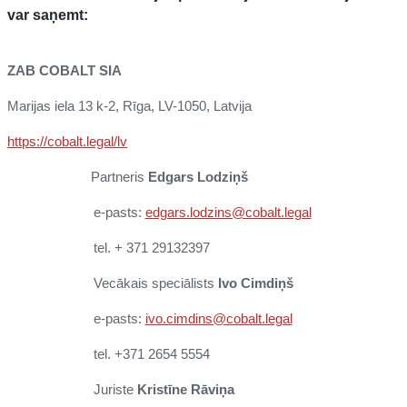
var saņemt:
ZAB COBALT SIA
Marijas iela 13 k-2, Rīga, LV-1050, Latvija
https://cobalt.legal/lv
Partneris
Edgars Lodziņš
e-pasts:
edgars.lodzins@cobalt.legal
tel. + 371 29132397
Vecākais speciālists
Ivo Cimdiņš
e-pasts:
ivo.cimdins@cobalt.legal
tel. +371 2654 5554
Juriste
Kristīne Rāviņa