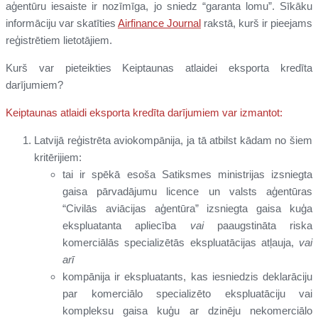
aģentūru iesaiste ir nozīmīga, jo sniedz “garanta lomu”. Sīkāku
informāciju var skatīties
Airfinance Journal
rakstā, kurš ir pieejams
reģistrētiem lietotājiem.
Kurš var pieteikties Keiptaunas atlaidei eksporta kredīta
darījumiem?
Keiptaunas atlaidi eksporta kredīta darījumiem var izmantot:
Latvijā reģistrēta aviokompānija, ja tā atbilst kādam no šiem
kritērijiem:
tai ir spēkā esoša Satiksmes ministrijas izsniegta
gaisa pārvadājumu licence un valsts aģentūras
“Civilās aviācijas aģentūra” izsniegta gaisa kuģa
ekspluatanta apliecība
vai
paaugstināta riska
komerciālās specializētās ekspluatācijas atļauja,
vai
arī
kompānija ir ekspluatants, kas iesniedzis deklarāciju
par komerciālo specializēto ekspluatāciju vai
kompleksu gaisa kuģu ar dzinēju nekomerciālo