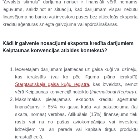
“ārvalsts stimulu” darījuma norisei ir finansiāli vērā ņemams
ieguvums, salīdzinot ar situāciju, kad darījumam vispār nebūtu
finansējuma no banku vai investoru puses bez attiecīgās eksporta
kredītu aģentūras sniegtā galvojuma vai apdrošināšanas.
Kādi ir galvenie nosacījumi eksporta kredīta darījumiem
Keiptaunas konvencijas atlaides kontekstā?
Iecerētajam darījumam jāattiecas uz gaisa kuģi vai dzinēju,
kas ierakstīts (vai ko pēc līguma plāno ierakstīt)
Starptautiskajā gaisa kuģu reģistrā
, kas izveidots, ņemot
vērā Keiptaunas konvencijā noteikto (
International Registry
).
Maksimālais pieļaujamais eksporta kredītu aģentūras
finansējums ir 85% no gaisa kuģa vai pakalpojuma (tai
skaitā, nomas) vērtības. Atlikušais (15%) finansējums tiek
rasts vai nu no pašas aviokompānijas vai investora
līdzekļiem vai arī parāda vai kapitāla tirgus produktu
ierastajā ceļā.