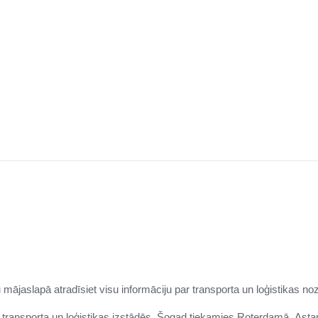
 mājaslapā atradīsiet visu informāciju par transporta un loģistikas noz
s transporta un loģistikas izstādēs. Šogad tiekamies Roterdamā,
Asta