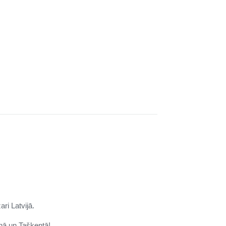
ari Latvijā.
nā un
Taškentā
!