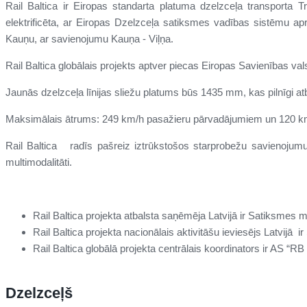
Rail Baltica ir Eiropas standarta platuma dzelzceļa transporta T
elektrificēta, ar Eiropas Dzelzceļa satiksmes vadības sistēmu apr
Kauņu, ar savienojumu Kauņa - Viļņa.
Rail Baltica globālais projekts aptver piecas Eiropas Savienības valst
Jaunās dzelzceļa līnijas sliežu platums būs 1435 mm, kas pilnīgi atb
Maksimālais ātrums: 249 km/h pasažieru pārvadājumiem un 120 k
Rail Baltica radīs pašreiz iztrūkstošos starprobežu savienojumus
multimodalitāti.
Rail Baltica projekta atbalsta saņēmēja Latvijā ir Satiksmes mi
Rail Baltica projekta nacionālais aktivitāšu ieviesējs Latvijā i
Rail Baltica globālā projekta centrālais koordinators ir AS “RB
Dzelzceļš