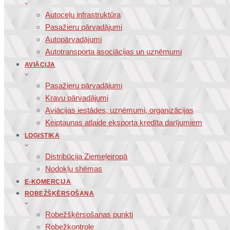
Autoceļu infrastruktūra
Pasažieru pārvadājumi
Autopārvadājumi
Autotransporta asociācijas un uzņēmumi
AVIĀCIJA
Pasažieru pārvadājumi
Kravu pārvadājumi
Aviācijas iestādes, uzņēmumi, organizācijas
Keiptaunas atlaide eksporta kredīta darījumiem
LOĢISTIKA
Distribūcija Ziemeļeiropā
Nodokļu shēmas
E-KOMERCIJA
ROBEŽŠĶĒRSOŠANA
Robežšķērsošanas punkti
Robežkontrole