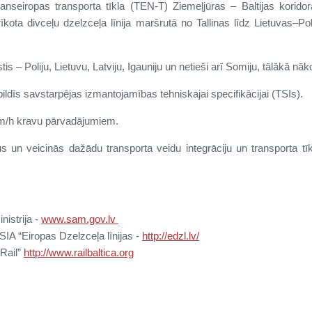
ranseiropas transporta tīkla (TEN-T) Ziemeļjūras – Baltijas korido
īkota divceļu dzelzceļa līnija maršrutā no Tallinas līdz Lietuvas–
is – Poliju, Lietuvu, Latviju, Igauniju un netieši arī Somiju, tālākā n
ildīs savstarpējas izmantojamības tehniskajai specifikācijai (TSIs).
m/h kravu pārvadājumiem.
 un veicinās dažādu transporta veidu integrāciju un transporta tīk
nistrija -
www.sam.gov.lv
r SIA “Eiropas Dzelzceļa līnijas -
http://edzl.lv/
 Rail”
http://www.railbaltica.org