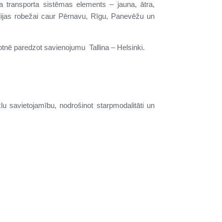
ra transporta sistēmas elements – jauna, ātra,
Polijas robežai caur Pērnavu, Rīgu, Panevēžu un
ākotnē paredzot savienojumu Tallina – Helsinki.
lu savietojamību, nodrošinot starpmodalitāti un