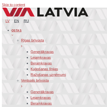
Skip to content
LV
EN
RU
OSTAS
Rīgas brīvosta
Ģenerālkravas
Lejamkravas
Beramkravas
Kuģošanas līnijas
Ražošanas uzņēmumi
Ventspils brīvosta
Ģenerālkravas
Lejamkravas
Beramkravas