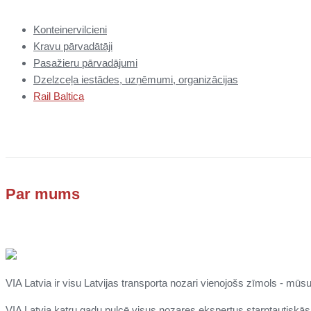
Konteinervilcieni
Kravu pārvadātāji
Pasažieru pārvadājumi
Dzelzceļa iestādes, uzņēmumi, organizācijas
Rail Baltica
Par mums
VIA Latvia ir visu Latvijas transporta nozari vienojošs zīmols - mūsu
VIA Latvia katru gadu pulcē visus nozares ekspertus starptautiskā