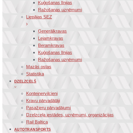
Kuģošanas līnijas
Ražošanas uzņēmumi
Liepājas SEZ
Ģenerālkravas
Lejamkravas
Beramkravas
Kuģošanas līnijas
Ražošanas uzņēmumi
Mazās ostas
Statistika
DZELZCEĻŠ
Konteinervilcieni
Kravu pārvadātāji
Pasažieru pārvadājumi
Dzelzceļa iestādes, uzņēmumi, organizācijas
Rail Baltica
AUTOTRANSPORTS