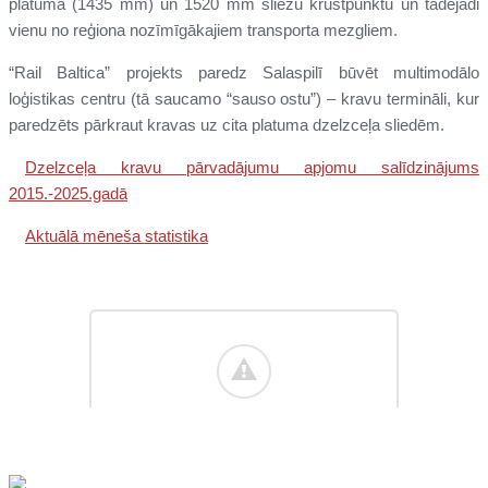
platuma (1435 mm) un 1520 mm sliežu krustpunktu un tādējādi
vienu no reģiona nozīmīgākajiem transporta mezgliem.
“Rail Baltica” projekts paredz Salaspilī būvēt multimodālo
loģistikas centru (tā saucamo “sauso ostu”) – kravu termināli, kur
paredzēts pārkraut kravas uz cita platuma dzelzceļa sliedēm.
Dzelzceļa kravu pārvadājumu apjomu salīdzinājums
2015.-2025.gadā
Aktuālā mēneša statistika