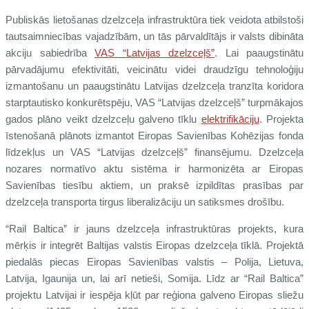
Publiskās lietošanas dzelzceļa infrastruktūra tiek veidota atbilstoši
tautsaimniecības vajadzībām, un tās pārvaldītājs ir valsts dibināta
akciju sabiedrība
VAS “Latvijas dzelzceļš”
. Lai paaugstinātu
pārvadājumu efektivitāti, veicinātu videi draudzīgu tehnoloģiju
izmantošanu un paaugstinātu Latvijas dzelzceļa tranzīta koridora
starptautisko konkurētspēju, VAS “Latvijas dzelzceļš” turpmākajos
gados plāno veikt dzelzceļu galveno tīklu
elektrifikāciju
. Projekta
īstenošanā plānots izmantot Eiropas Savienības Kohēzijas fonda
līdzekļus un VAS “Latvijas dzelzceļš” finansējumu. Dzelzceļa
nozares normatīvo aktu sistēma ir harmonizēta ar Eiropas
Savienības tiesību aktiem, un praksē izpildītas prasības par
dzelzceļa transporta tirgus liberalizāciju un satiksmes drošību.
“Rail Baltica” ir jauns dzelzceļa infrastruktūras projekts, kura
mērķis ir integrēt Baltijas valstis Eiropas dzelzceļa tīklā. Projektā
piedalās piecas Eiropas Savienības valstis – Polija, Lietuva,
Latvija, Igaunija un, lai arī netieši, Somija. Līdz ar “Rail Baltica”
projektu Latvijai ir iespēja kļūt par reģiona galveno Eiropas sliežu