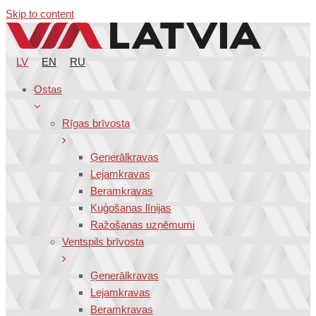
Skip to content
LV
EN
RU
Ostas
Rīgas brīvosta
Ģenerālkravas
Lejamkravas
Beramkravas
Kuģošanas līnijas
Ražošanas uzņēmumi
Ventspils brīvosta
Ģenerālkravas
Lejamkravas
Beramkravas