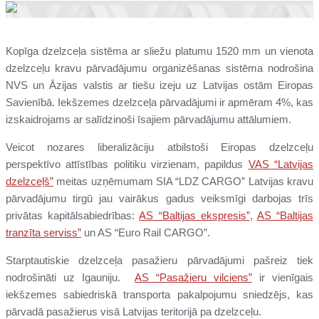
Kopīga dzelzceļa sistēma ar sliežu platumu 1520 mm un vienota
dzelzceļu kravu pārvadājumu organizēšanas sistēma nodrošina
NVS un Āzijas valstis ar tiešu izeju uz Latvijas ostām Eiropas
Savienībā. Iekšzemes dzelzceļa pārvadājumi ir apmēram 4%, kas
izskaidrojams ar salīdzinoši īsajiem pārvadājumu attālumiem.
Veicot nozares liberalizāciju atbilstoši Eiropas dzelzceļu
perspektīvo attīstības politiku virzienam, papildus
VAS “Latvijas
dzelzceļš”
meitas uzņēmumam SIA “LDZ CARGO” Latvijas kravu
pārvadājumu tirgū jau vairākus gadus veiksmīgi darbojas trīs
privātas kapitālsabiedrības:
AS “Baltijas ekspresis”
,
AS “Baltijas
tranzīta serviss”
un AS “Euro Rail CARGO”.
Starptautiskie dzelzceļa pasažieru pārvadājumi pašreiz tiek
nodrošināti uz Igauniju.
AS “Pasažieru vilciens”
ir vienīgais
iekšzemes sabiedriskā transporta pakalpojumu sniedzējs, kas
pārvadā pasažierus visā Latvijas teritorijā pa dzelzceļu.