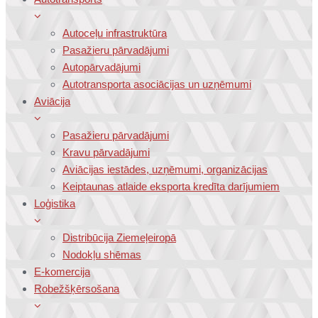
Autoceļu infrastruktūra
Pasažieru pārvadājumi
Autopārvadājumi
Autotransporta asociācijas un uzņēmumi
Aviācija
Pasažieru pārvadājumi
Kravu pārvadājumi
Aviācijas iestādes, uzņēmumi, organizācijas
Keiptaunas atlaide eksporta kredīta darījumiem
Loģistika
Distribūcija Ziemeļeiropā
Nodokļu shēmas
E-komercija
Robežšķērsošana