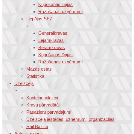
Kuģošanas līnijas
Ražošanas uzņēmumi
Liepājas SEZ
Ģenerālkravas
Lejamkravas
Beramkravas
Kuģošanas līnijas
Ražošanas uzņēmumi
Mazās ostas
Statistika
Dzelzceļš
Konteinervilcieni
Kravu pārvadātāji
Pasažieru pārvadājumi
Dzelzceļa iestādes, uzņēmumi, organizācijas
Rail Baltica
Autotransports