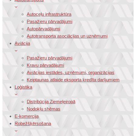
Autoceļu infrastruktūra
Pasažieru pārvadājumi
Autopārvadājumi
Autotransporta asociācijas un uzņēmumi
Aviācija
Pasažieru pārvadājumi
Kravu pārvadājumi
Aviācijas iestādes, uzņēmumi, organizācijas
Keiptaunas atlaide eksporta kredīta darījumiem
Loģistika
Distribūcija Ziemeļeiropā
Nodokļu shēmas
E-komercija
Robežšķērsošana