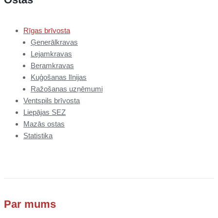
Rīgas brīvosta
Ģenerālkravas
Lejamkravas
Beramkravas
Kuģošanas līnijas
Ražošanas uzņēmumi
Ventspils brīvosta
Liepājas SEZ
Mazās ostas
Statistika
Par mums