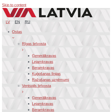
Skip to content
LV
EN
RU
Ostas
Rīgas brīvosta
Ģenerālkravas
Lejamkravas
Beramkravas
Kuģošanas līnijas
Ražošanas uzņēmumi
Ventspils brīvosta
Ģenerālkravas
Lejamkravas
Beramkravas