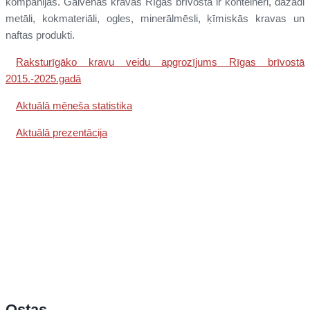
kompānijas. Galvenās kravas Rīgas brīvostā ir konteineri, dažādi
metāli, kokmateriāli, ogles, minerālmēsli, ķīmiskās kravas un
naftas produkti.
Raksturīgāko kravu veidu apgrozījums Rīgas brīvostā
2015.-2025.gadā
Aktuālā mēneša statistika
Aktuālā prezentācija
Ostas