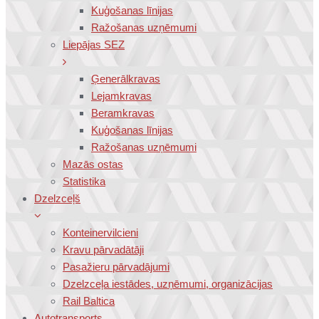
Kuģošanas līnijas
Ražošanas uzņēmumi
Liepājas SEZ
Ģenerālkravas
Lejamkravas
Beramkravas
Kuģošanas līnijas
Ražošanas uzņēmumi
Mazās ostas
Statistika
Dzelzceļš
Konteinervilcieni
Kravu pārvadātāji
Pasažieru pārvadājumi
Dzelzceļa iestādes, uzņēmumi, organizācijas
Rail Baltica
Autotransports