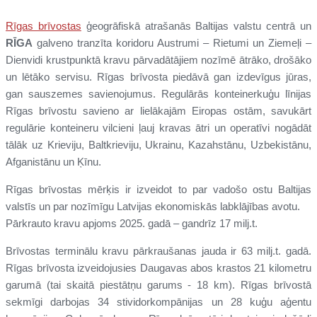
Rīgas brīvostas
ģeogrāfiskā atrašanās Baltijas valstu centrā un
RĪGA
galveno tranzīta koridoru Austrumi – Rietumi un Ziemeļi –
Dienvidi krustpunktā kravu pārvadātājiem nozīmē ātrāko, drošāko
un lētāko servisu. Rīgas brīvosta piedāvā gan izdevīgus jūras,
gan sauszemes savienojumus. Regulārās konteinerkuģu līnijas
Rīgas brīvostu savieno ar lielākajām Eiropas ostām, savukārt
regulārie konteineru vilcieni ļauj kravas ātri un operatīvi nogādāt
tālāk uz Krieviju, Baltkrieviju, Ukrainu, Kazahstānu, Uzbekistānu,
Afganistānu un Ķīnu.
Rīgas brīvostas mērķis ir izveidot to par vadošo ostu Baltijas
valstīs un par nozīmīgu Latvijas ekonomiskās labklājības avotu.
Pārkrauto kravu apjoms 2025. gadā – gandrīz 17 milj.t.
Brīvostas terminālu kravu pārkraušanas jauda ir 63 milj.t. gadā.
Rīgas brīvosta izveidojusies Daugavas abos krastos 21 kilometru
garumā (tai skaitā piestātņu garums - 18 km). Rīgas brīvostā
sekmīgi darbojas 34 stividorkompānijas un 28 kuģu aģentu