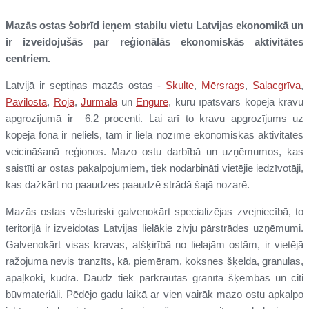
Mazās ostas šobrīd ieņem stabilu vietu Latvijas ekonomikā un
ir izveidojušās par reģionālās ekonomiskās aktivitātes
centriem.
Latvijā ir septiņas mazās ostas -
Skulte
,
Mērsrags
,
Salacgrīva
,
Pāvilosta
,
Roja
,
Jūrmala
un
Engure
, kuru īpatsvars kopējā kravu
apgrozījumā ir 6.2 procenti. Lai arī to kravu apgrozījums uz
kopējā fona ir neliels, tām ir liela nozīme ekonomiskās aktivitātes
veicināšanā reģionos. Mazo ostu darbībā un uzņēmumos, kas
saistīti ar ostas pakalpojumiem, tiek nodarbināti vietējie iedzīvotāji,
kas dažkārt no paaudzes paaudzē strādā šajā nozarē.
Mazās ostas vēsturiski galvenokārt specializējas zvejniecībā, to
teritorijā ir izveidotas Latvijas lielākie zivju pārstrādes uzņēmumi.
Galvenokārt visas kravas, atšķirībā no lielajām ostām, ir vietējā
ražojuma nevis tranzīts, kā, piemēram, koksnes šķelda, granulas,
apaļkoki, kūdra. Daudz tiek pārkrautas granīta šķembas un citi
būvmateriāli. Pēdējo gadu laikā ar vien vairāk mazo ostu apkalpo