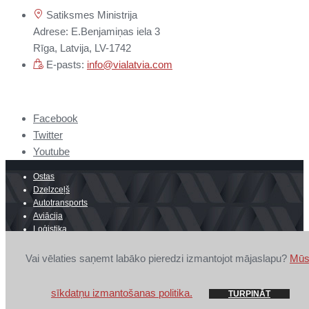
Satiksmes Ministrija
Adrese: E.Benjamiņas iela 3
Rīga, Latvija, LV-1742
E-pasts:
info@vialatvia.com
Facebook
Twitter
Youtube
Ostas
Dzelzceļš
Autotransports
Aviācija
Loģistika
E-komercija
Robežšķērsošana
Vai vēlaties saņemt labāko pieredzi izmantojot mājaslapu?
Mūs
© 2026 Latvijas Ostu, tranzīta un loģistikas padomes (LOTLP)
sīkdatņu izmantošanas politika.
sekretariāts.
Privātuma politika
TURPINĀT
GOSH Design
&
CLARUS.LV