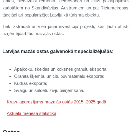
jahtas, piedāvājot remonta, ziemošanas un citus pakalpojumus
kuģotājiem no Skandināvijas, Austrumiem un pat Rietumeiropas,
tādejādi arī popularizējot Latviju kā tūrisma objektu.
Tiek izstrādāti ar vien jauni investīciju projekti, kas ļautu attīstīt
uzņēmējdarbību mazajās ostās.
Latvijas mazās ostas galvenokārt specializējušās:
Apaļkoku, šķeldas un koksnes granulu eksportā;
Granīta šķembu un citu būvmateriālu eksportā;
Kūdras eksportā;
Svaigu un saldētu zivju pieņemšanā.
Kravu apgrozījums mazajās ostās 2015.-2025.gadā
Aktuālā mēneša statistika