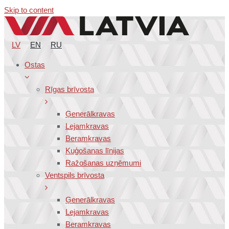
Skip to content
LV
EN
RU
Ostas
Rīgas brīvosta
Ģenerālkravas
Lejamkravas
Beramkravas
Kuģošanas līnijas
Ražošanas uzņēmumi
Ventspils brīvosta
Ģenerālkravas
Lejamkravas
Beramkravas