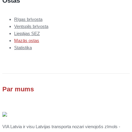
Ostas
Rīgas brīvosta
Ventspils brīvosta
Liepājas SEZ
Mazās ostas
Statistika
Par mums
VIA Latvia ir visu Latvijas transporta nozari vienojošs zīmols -