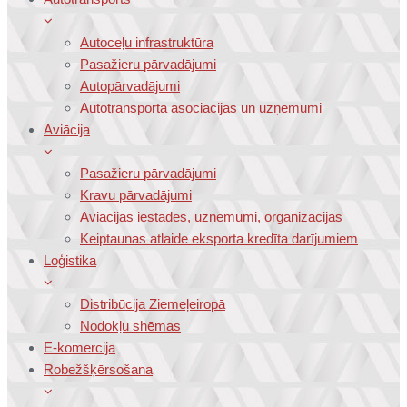
Autoceļu infrastruktūra
Pasažieru pārvadājumi
Autopārvadājumi
Autotransporta asociācijas un uzņēmumi
Aviācija
Pasažieru pārvadājumi
Kravu pārvadājumi
Aviācijas iestādes, uzņēmumi, organizācijas
Keiptaunas atlaide eksporta kredīta darījumiem
Loģistika
Distribūcija Ziemeļeiropā
Nodokļu shēmas
E-komercija
Robežšķērsošana