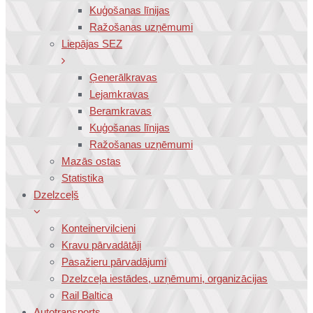
Kuģošanas līnijas
Ražošanas uzņēmumi
Liepājas SEZ
Ģenerālkravas
Lejamkravas
Beramkravas
Kuģošanas līnijas
Ražošanas uzņēmumi
Mazās ostas
Statistika
Dzelzceļš
Konteinervilcieni
Kravu pārvadātāji
Pasažieru pārvadājumi
Dzelzceļa iestādes, uzņēmumi, organizācijas
Rail Baltica
Autotransports