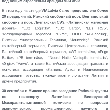
под общим отраслевым брендом
VIALatvia
.
В этом году на стенде
VIALatvia было представлено более
20 предприятий: Рижский свободный порт, Вентспилский
свободный порт, Лиепайская СЭЗ, «Латвийская железная
дорога»,
“LDz Loģistika”, “LDz Cargo”, “LDz RSS”,
”Международный аэропорт “Рига””, ООО “AGHandling”,
Рижский Универсальный Терминал, ”Jaunzeltiņi”, Рижский
контейнерный терминал, Рижский Центральный терминал,
Балтийский контейнерный терминал, «WT termināls», «Frigo
Baltic», «PB terminās», “Noord Natie Vantspils terminalis”,
«Sigis», “Vervo”, а также Балтийская ассоциация транзита и
логистики, ассоциация «Латвияс Ауто» и Национальная
ассоциация грузовых экспедиторов и логистики Латвии и
другие предприятия.
30 сентября в Минске прошло заседание Рабочей группы
по транспорту Латвийско- Белорусской
Межправительственной комиссии по вопросам
экономического, промышленного, научного и