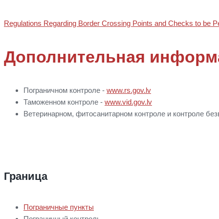
Regulations Regarding Border Crossing Points and Checks to be P
Дополнительная информ
Пограничном контроле -
www.rs.gov.lv
Таможенном контроле -
www.vid.gov.lv
Ветеринарном, фитосанитарном контроле и контроле без
Граница
Пограничные пункты
Пограничный контроль