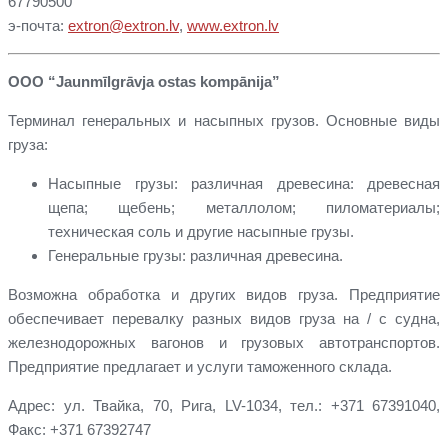
67790500
э-почта:
extron@extron.lv
,
www.extron.lv
ООО “Jaunmīlgrāvja ostas kompānija”
Терминал генеральных и насыпных грузов. Основные виды
груза:
Насыпные грузы: различная древесина: древесная
щепа; щебень; металлолом; пиломатериалы;
техническая соль и другие насыпные грузы.
Генеральные грузы: различная древесина.
Возможна обработка и других видов груза. Предприятие
обеспечивает перевалку разных видов грузa на / с судна,
железнодорожных вагонов и грузовых автотранспортов.
Предприятие предлагает и услуги таможенного склада.
Адрес: ул. Твайка, 70, Рига, LV-1034, тел.: +371 67391040,
Факс: +371 67392747