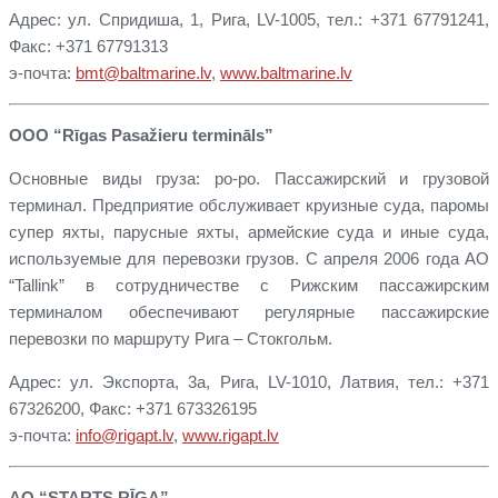
Адрес: ул. Спридиша, 1, Рига, LV-1005, тел.: +371 67791241,
Факс: +371 67791313
э-почта:
bmt@baltmarine.lv
,
www.baltmarine.lv
ООО “Rīgas Pasažieru termināls”
Основные виды груза: ро-ро. Пассажирский и грузовой
терминал. Предприятие обслуживает круизные суда, паромы
супер яхты, парусные яхты, армейские суда и иные суда,
используемые для перевозки грузов. С апреля 2006 года АО
“Tallink” в сотрудничестве с Рижским пассажирским
терминалом обеспечивают регулярные пассажирские
перевозки по маршруту Рига – Стокгольм.
Адрес: ул. Экспорта, 3a, Рига, LV-1010, Латвия, тел.: +371
67326200, Факс: +371 673326195
э-почта:
info@rigapt.lv
,
www.rigapt.lv
АО “STARTS RĪGA”